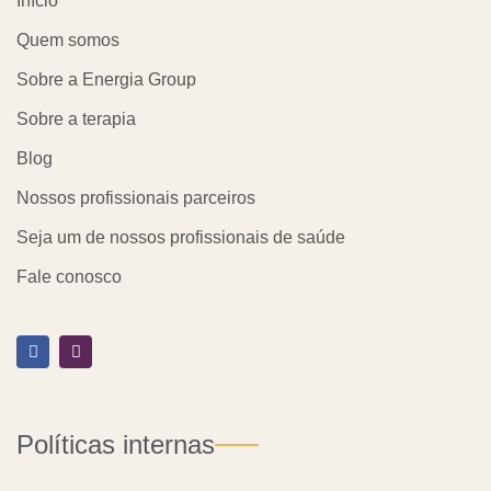
Início
Quem somos
Sobre a Energia Group
Sobre a terapia
Blog
Nossos profissionais parceiros
Seja um de nossos profissionais de saúde
Fale conosco
F
I
a
n
c
s
e
t
b
a
o
g
o
r
Políticas internas
k
a
m