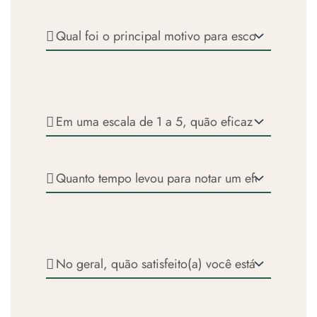
da
frequência
CBD
você
Principal
Brasil:
usa
motivo
o
para
produto?
escolher
os
produtos
Em
da
uma
CBD
escala
Brasil?
de
Quanto
1
tempo
a
levou
5,
para
quão
notar
eficaz
um
No
foi
efeito
geral,
o
positivo
quão
produto
do
satisfeito(a)
O