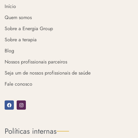
Início
Quem somos
Sobre a Energia Group
Sobre a terapia
Blog
Nossos profissionais parceiros
Seja um de nossos profissionais de saúde
Fale conosco
F
I
a
n
c
s
e
t
b
a
o
g
o
r
Políticas internas
k
a
m