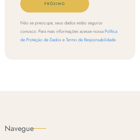
outras
PRÓXIMO
sobre
pessoas?
o
uso
Não se preocupe, seus dados estão seguros
de
conosco. Para mais informações acesse nossa
Política
nossos
de Proteção de Dados
e
Termo de Responsabilidade
.
produtos
Navegue