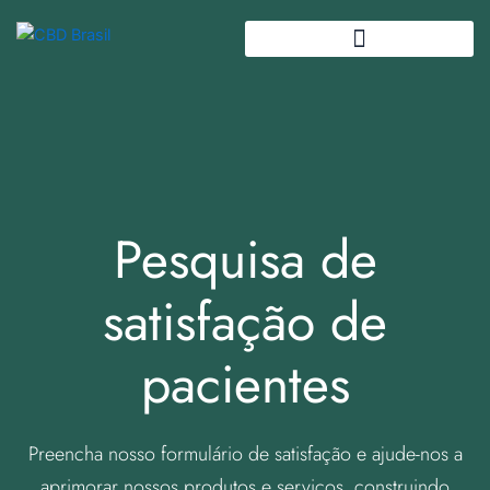
Ir
para
o
conteúdo
Pesquisa de
satisfação de
pacientes
Preencha nosso formulário de satisfação e ajude-nos a
aprimorar nossos produtos e serviços, construindo