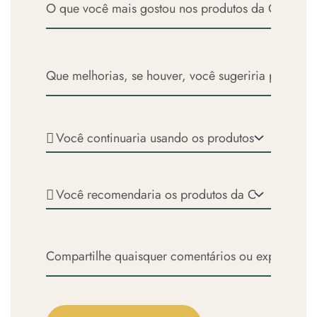
no
produto?
você
que
tratamento
está
você
da
com
mais
sua
os
Que
gostou
condição?
produtos
melhorias,
nos
da
se
produtos
CBD
houver,
da
Brasil?
Você
você
CBD
continuaria
sugeriria
Brasil?
usando
para
os
os
Você
produtos
produtos
recomendaria
da
ou
os
CBD
serviços
produtos
Compartilhe
Brasil
da
da
quaisquer
no
CBD
CBD
comentários
futuro?
Brasil?
Brasil
ou
para
experiências