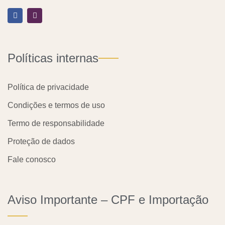
F
I
a
n
c
s
e
t
b
a
o
g
o
r
Políticas internas
k
a
m
Política de privacidade
Condições e termos de uso
Termo de responsabilidade
Proteção de dados
Fale conosco
Aviso Importante – CPF e Importação