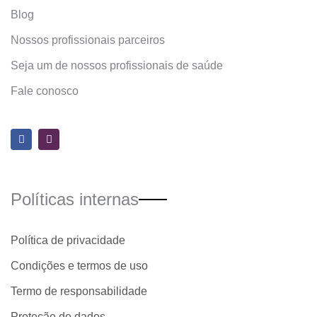
Blog
Nossos profissionais parceiros
Seja um de nossos profissionais de saúde
Fale conosco
F
I
a
n
c
s
e
t
b
a
o
g
o
r
Políticas internas
k
a
m
Política de privacidade
Condições e termos de uso
Termo de responsabilidade
Proteção de dados