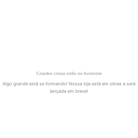
Ir
ENTRE OU CADASTRE-SE
para
o
conteúdo
Grandes coisas estão no horizonte
Algo grande está se formando! Nossa loja está em obras e será
lançada em breve!