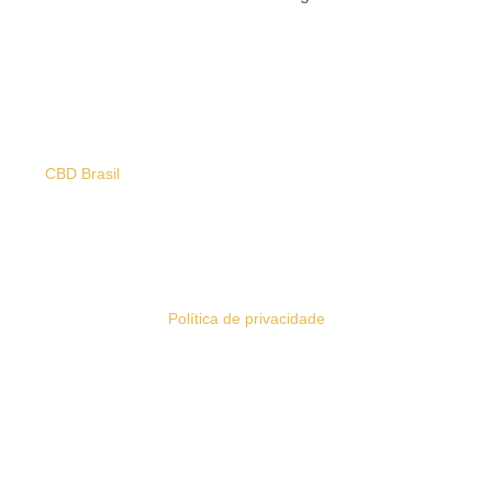
CBD Brasil
© Todos os direitos reservados - 2024 - CNPJ:
50.762.809/0001-29
Política de privacidade