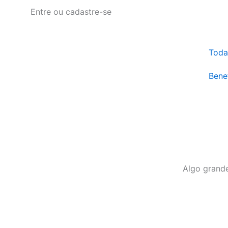
Ir
Entre ou cadastre-se
para
o
conteúdo
Toda
Benef
Algo grande