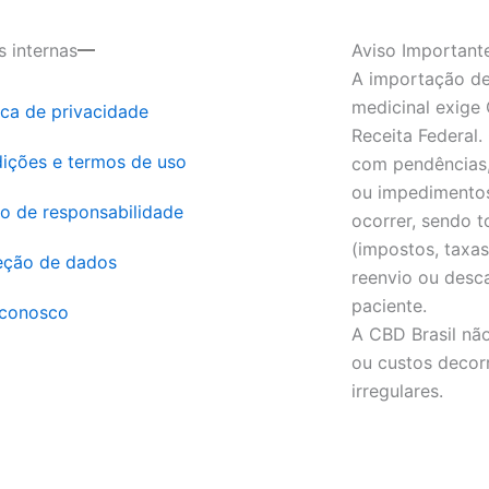
s internas
Aviso Important
A importação de
medicinal exige 
ica de privacidade
Receita Federal.
ições e termos de uso
com pendências,
ou impedimentos
o de responsabilidade
ocorrer, sendo t
(impostos, taxa
eção de dados
reenvio ou desc
paciente.
 conosco
A CBD Brasil não
ou custos decor
irregulares.