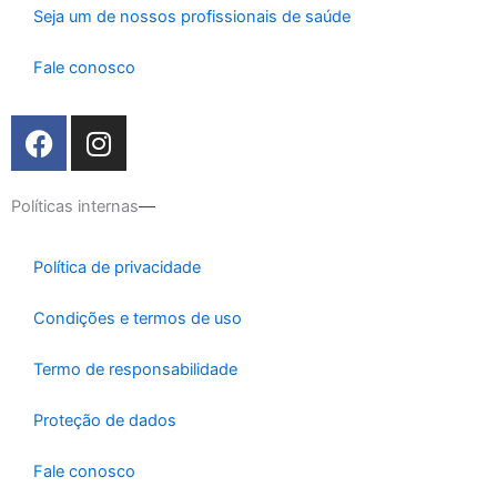
Seja um de nossos profissionais de saúde
Fale conosco
F
I
a
n
c
s
e
t
Políticas internas
b
a
o
g
Política de privacidade
o
r
k
a
Condições e termos de uso
m
Termo de responsabilidade
Proteção de dados
Fale conosco