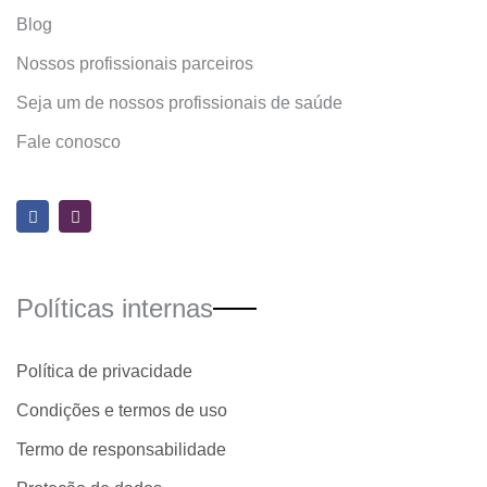
Blog
Nossos profissionais parceiros
Seja um de nossos profissionais de saúde
Fale conosco
F
I
a
n
c
s
e
t
b
a
o
g
o
r
Políticas internas
k
a
m
Política de privacidade
Condições e termos de uso
Termo de responsabilidade