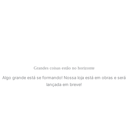
Ir
ENTRE OU CADASTRE-SE
para
o
conteúdo
Grandes coisas estão no horizonte
Algo grande está se formando! Nossa loja está em obras e será
lançada em breve!