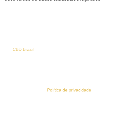
CBD Brasil
© Todos os direitos reservados - 2024 - CNPJ:
50.762.809/0001-29
Política de privacidade