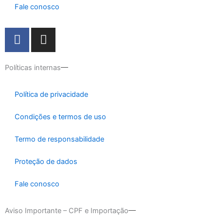
Fale conosco
F
I
a
n
c
s
e
t
Políticas internas
b
a
o
g
Política de privacidade
o
r
k
a
Condições e termos de uso
m
Termo de responsabilidade
Proteção de dados
Fale conosco
Aviso Importante – CPF e Importação