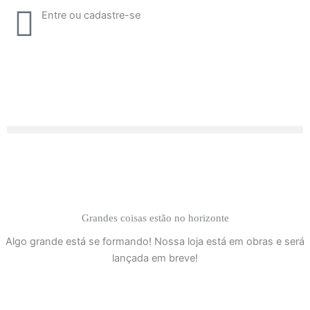
Ir
Entre ou cadastre-se
para
o
conteúdo
Grandes coisas estão no horizonte
Algo grande está se formando! Nossa loja está em obras e será
lançada em breve!