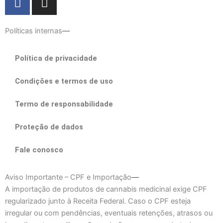
a
n
c
s
e
t
Políticas internas
b
a
o
g
Política de privacidade
o
r
k
a
Condições e termos de uso
m
Termo de responsabilidade
Proteção de dados
Fale conosco
Aviso Importante – CPF e Importação
A importação de produtos de cannabis medicinal exige CPF
regularizado junto à Receita Federal. Caso o CPF esteja
irregular ou com pendências, eventuais retenções, atrasos ou