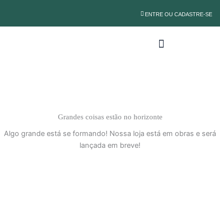
Ir
ENTRE OU CADASTRE-SE
para
o
conteúdo
Grandes coisas estão no horizonte
Algo grande está se formando! Nossa loja está em obras e será
lançada em breve!