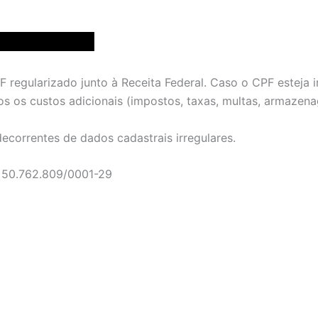
regularizado junto à Receita Federal. Caso o CPF esteja i
s os custos adicionais (impostos, taxas, multas, armazen
ecorrentes de dados cadastrais irregulares.
: 50.762.809/0001-29
estar de seus pacientes. Nossa empresa é fundamentada n
 com as regulamentações sanitárias brasileiras.
s estabelecidas pela ANVISA, bem como às exigências da P