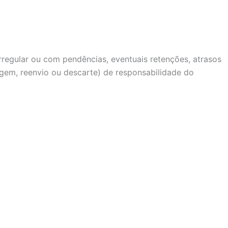
rregular ou com pendências, eventuais retenções, atrasos
agem, reenvio ou descarte) de responsabilidade do
os princípios de transparência e integridade, e estamos
ortaria 344/1998 do Ministério da Saúde e das