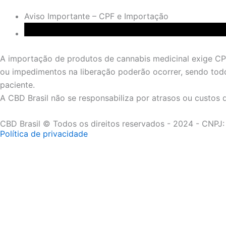
Aviso Importante – CPF e Importação
A importação de produtos de cannabis medicinal exige CPF 
ou impedimentos na liberação poderão ocorrer, sendo todo
paciente.
A CBD Brasil não se responsabiliza por atrasos ou custos d
CBD Brasil
© Todos os direitos reservados - 2024 - CNPJ
Política de privacidade
A CBD Brasil está profundamente comprometida com o bem-
constantemente nos adaptando para estar em conformidade
Nosso compromisso inclui a adesão rigorosa às normativa