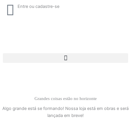
Ir
Entre ou cadastre-se
para
o
conteúdo
Grandes coisas estão no horizonte
Algo grande está se formando! Nossa loja está em obras e será
lançada em breve!