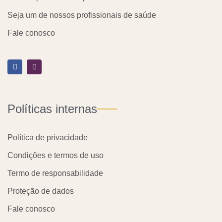
Seja um de nossos profissionais de saúde
Fale conosco
F
I
a
n
c
s
e
t
b
a
o
g
o
r
Políticas internas
k
a
m
Política de privacidade
Condições e termos de uso
Termo de responsabilidade
Proteção de dados
Fale conosco